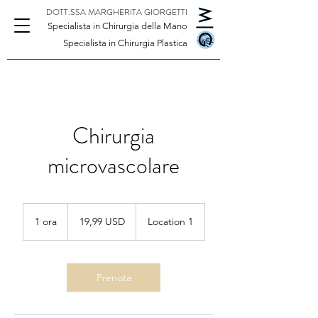
DOTT.SSA MARGHERITA GIORGETTI
Specialista in Chirurgia della Mano
Specialista in Chirurgia Plastica
Chirurgia
microvascolare
19,99
dollari
1 ora
1
19,99 USD
Location 1
statunitensi
o
r
Prenota