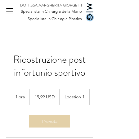
DOTT.SSA MARGHERITA GIORGETTI
Specialista in Chirurgia della Mano
Specialista in Chirurgia Plastica
Ricostruzione post
infortunio sportivo
19,99
dollari
1 ora
1
19,99 USD
Location 1
statunitensi
o
r
Prenota